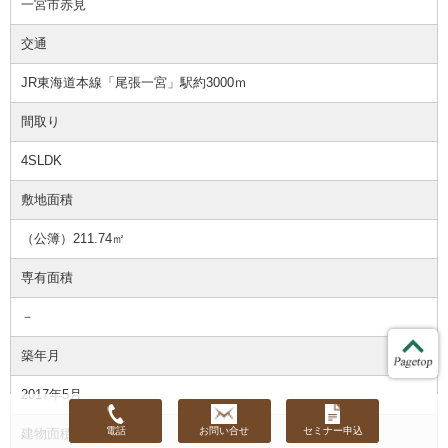
一宮市赤見
交通
JR東海道本線「尾張一宮」駅約3000ｍ
間取り
4SLDK
敷地面積
（公簿）211.74㎡
専有面積
－
築年月
2017年5月
電話
お問い合せ
セミナー申込
建物面積