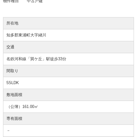
物件種目 中古戸建
所在地
知多郡東浦町大字緖川
交通
名鉄河和線「巽ケ丘」駅徒歩33分
間取り
5SLDK
敷地面積
（公簿）161.00㎡
専有面積
－