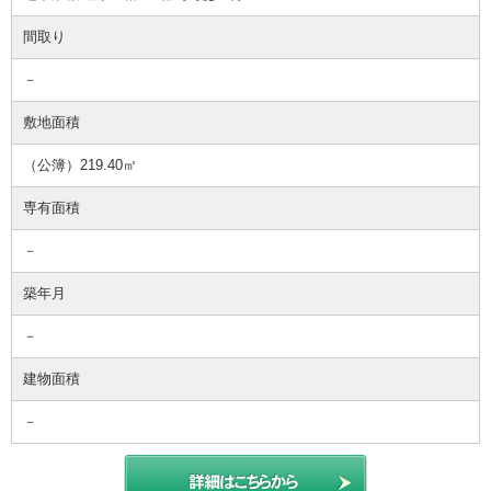
間取り
－
敷地面積
（公簿）219.40㎡
専有面積
－
築年月
－
建物面積
－