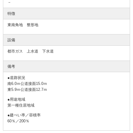
－
特徴
東南角地 整形地
設備
都市ガス 上水道 下水道
備考
●道路状況
南6.0ｍ公道接面15.0ｍ
東5.9ｍ公道接面12.7ｍ
●用途地域
第一種住居地域
●建ぺい率／容積率
60％／200％