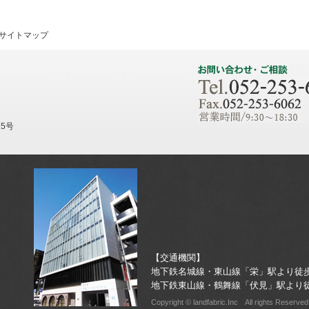
サイトマップ
25号
【交通機関】
地下鉄名城線・東山線「栄」駅より徒歩
地下鉄東山線・鶴舞線「伏見」駅より徒
Copyright © landfabric.Inc All rights Reserved