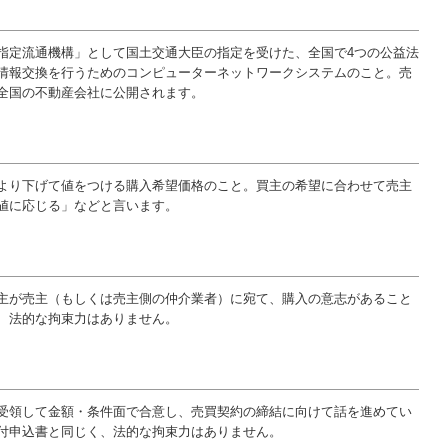
指定流通機構」として国土交通大臣の指定を受けた、全国で4つの公益法
情報交換を行うためのコンピューターネットワークシステムのこと。売
全国の不動産会社に公開されます。
より下げて値をつける購入希望価格のこと。買主の希望に合わせて売主
値に応じる」などと言います。
主が売主（もしくは売主側の仲介業者）に宛て、購入の意志があること
、法的な拘束力はありません。
受領して金額・条件面で合意し、売買契約の締結に向けて話を進めてい
付申込書と同じく、法的な拘束力はありません。