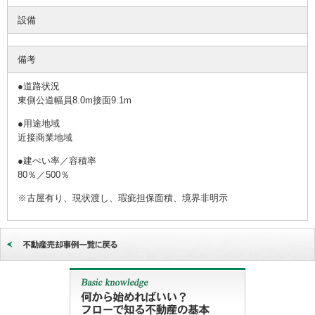
設備
備考
●道路状況
東側公道幅員8.0m接面9.1m
●用途地域
近接商業地域
●建ぺい率／容積率
80％／500％
※古屋有り、現状渡し、瑕疵担保面積、境界非明示