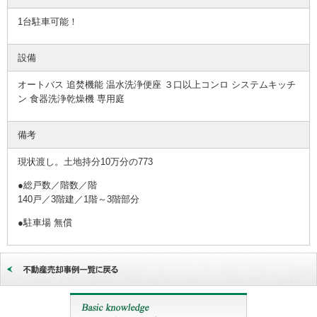
1台駐車可能！
設備
オートバス 追焚機能 温水洗浄便座 ３口以上コンロ システムキッチ
ン 食器洗浄乾燥機 専用庭
備考
現状渡し。土地持分10万分の773
●総戸数／階数／階
140戸／3階建／1階～3階部分
●駐車場 無償