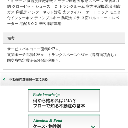
ムキッチン 食器洗浄乾燥機 キッチン床暖房 収納スペース 全居室収
納 クローゼット シューズＩＣ トランクルーム 室内洗濯機置場 都市
ガス 床暖房 インターネット対応 光ファイバー オートロック モニタ
付インターホン ディンプルキー 防犯カメラ ３面バルコニー エレベ
ーター 宅配ＢＯＸ 来客用駐車場
備考
サービスバルコニー面積6.97㎡。
玄関ポーチ面積4.36㎡、トランクスペース0.57㎡（専有面積含む）
国交省指定瑕疵保険保証利用可。