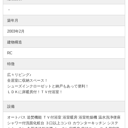
－
築年月
2003年2月
建物構造
RC
特徴
広々リビング♪
全居室に収納スペース！
シューズインクローゼットと納戸もあって便利！
ＬＤＫに床暖房付！ＴＶ付浴室！
設備
オートバス 追焚機能 ＴＶ付浴室 浴室暖房 浴室乾燥機 温水洗浄便座
シャワー付洗面化粧台 ３口以上コンロ カウンターキッチン システ