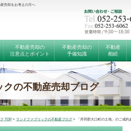
動産売却をお考えの方へ
不動産売却の
不動産売却の
不動産
注意点とポイント
予備知識
相続
ックの不動産売却ブログ
 TOP
>
ランドファブリックの不動産ブログ
>
「丹羽郡大口町の土地」のご成約